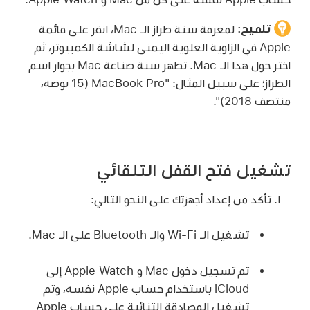
تلميح:
لمعرفة سنة طراز الـ Mac، انقر على قائمة
Apple في الزاوية العلوية اليمنى لشاشة الكمبيوتر، ثم
اختر حول هذا الـ Mac. تظهر سنة صناعة Mac بجوار اسم
الطراز؛ على سبيل المثال: "MacBook Pro (15 بوصة،
منتصف 2018)".
تشغيل فتح القفل التلقائي
تأكد من إعداد أجهزتك على النحو التالي:
تشغيل الـ Wi-Fi والـ Bluetooth على الـ Mac.
تم تسجيل دخول Mac و Apple Watch إلى
iCloud باستخدام حساب Apple نفسه، وتم
تشغيل المصادقة الثنائية على حساب Apple