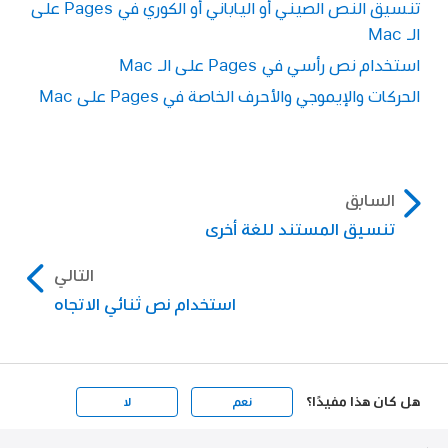
تنسيق النص الصيني أو الياباني أو الكوري في Pages على
الـ Mac
إزالة نص الدليل:
انقر على إزالة نص الدليل
الصوتي.
استخدام نص رأسي في Pages على الـ Mac
انقر في أي مكان خارج نافذة نص الدليل الصوتي
الحركات والإيموجي والأحرف الخاصة في Pages على Mac
لتطبيق النص الذي اخترته ثم إغلاق النافذة.
السابق
تنسيق المستند للغة أخرى
التالي
استخدام نص ثنائي الاتجاه
هل كان هذا مفيدًا؟
نعم
لا
Apple