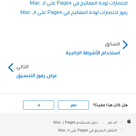
اختصارات لوحة المفاتيح في Pages على الـ Mac
الانتقال إلى الصفحة التالية أو السابقة:
اضغط
رموز اختصارات لوحة المفاتيح في Pages على الـ Mac
على ⇞ أو ⇟. إذا كانت لوحة المفاتيح الخاصة بك لا
تحتوي على هذين المفتاحين، فاضغط على Fn-
سهم لأعلى أو Fn-سهم لأسفل.
السابق
الانتقال إلى صفحة معينة:
اضغط على ⌃-⌘-G،
استخدام الأشرطة الجانبية
اكتب رقم الشريحة، ثم اضغط على ⮑ أو انقر على
انتقال إلى الشريحة. يمكنك أيضًا اختيار عرض >
التالي
انتقال إلى > الصفحة (من قائمة عرض في الجزء
عرض رموز التنسيق
العلوي من الشاشة).
هل كان هذا مفيدًا؟
نعم
لا
Apple

Footer
الدعم
دليل مستخدم Pages لـ Mac
Apple
التنقل السريع في Pages على الـ Mac