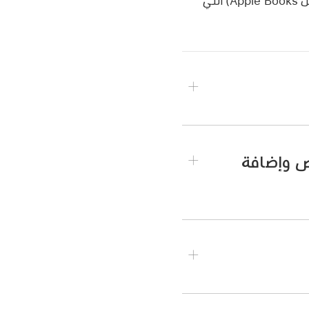
عند تصدير المستند بتنسيق PDF أو EPUB، يتم تضمين جدول المحتويات لتطبيقات القراء (مثل Apple Books) التي
ص وإضافة