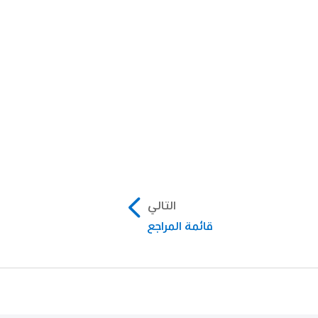
ي جدول المحتويات.
ي جدول المحتويات.
.
 بتنفيذ أي مما يلي:
ا.
بقة جداول المحتويات لديك،
لتي تريد تضمينها.
 على يسار النمط المحدد.
شريط الجانبي لجدول
التالي
قائمة المراجع
تًا، فربما يكون المستند
تويات إليه.
الإدخالات من القسم الذي