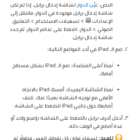
النص،
عيِّن الدوار
لشاشة إدخال برايل. إذا لم تكن
شاشة إدخال برايل موجودة في الدوار، فانتقل إلى
الإعدادات
> تسهيلات الاستخدام > التعليق
الصوتي > الدوار. اضغط على عناصر الدوار، ثم حدد
شاشة إدخال برايل.
ضع الـ iPad في أحد المواضع التالية:
نمط أعلى المنضدة:
ضع الـ iPad بشكل مسطح
أمامك.
نمط الشاشة البعيدة:
أمسك iPad بالاتجاه
الأفقي مع توجيه الشاشة بعيدًا عنك. تلتف
أصابعك حول جانبي iPad للضغط على الشاشة.
أدخل أحرف برايل بالضغط على الشاشة بإصبع واحد أو
عدة أصابع في الوقت ذاته.
تلميح:
لسماع مكان كل نقطة، المس مطولًا ثم