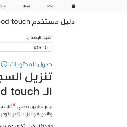
Apple‏
Mac
iPad‏
hone
دليل مستخدم iPod touch
اختيار الإصدار:
جدول المحتويات
تنزيل السج
الـ iPod touch
يوفر تطبيق صحتي
الوصول
والأدوية والمزيد (غير متوفر
ملاحظة:
قد لا تظهر مؤسستك