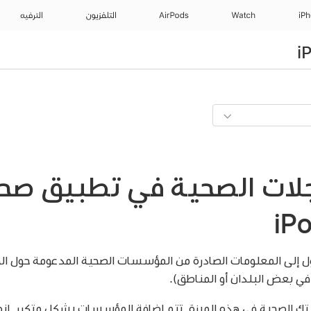
iP
Watch
AirPods
التلفزيون
الترفيه
لات الصحية في تطبيق صح
 إلى المعلومات الصادرة من المؤسسات الصحية المدعومة حول ال
 في بعض البلدان أو المناطق).
 الصحية في هذه الميزة. تتم إضافة المؤسسات بشكل متكرر. انظر مق