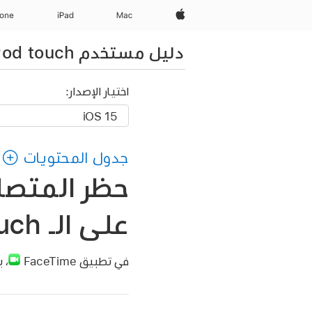
Apple‏
Mac
iPad‏
hone
دليل مستخدم iPod touch
اختيار الإصدار:
جدول المحتويات
على الـ iPod touch
في تطبيق FaceTime
،
ي