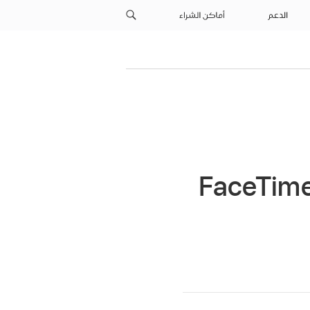
الدعم
أماكن الشراء
ر المتصلين غير المرغوب فيهم في FaceTime