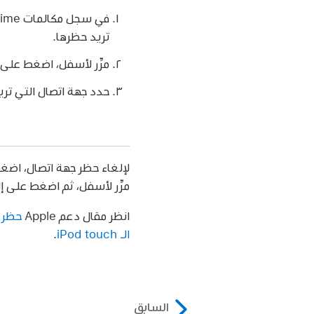
في سجل مكالمات FaceTime، اضغط على
تريد حظرها.
مرِّر لأسفل، اضغط على
حدد جهة اتصال التي تري
لإلغاء حظر جهة اتصال، اض
مرِّر لأسفل، ثم اضغط على إ
انظر مقال دعم Apple
الـ iPod touch
.
السابق