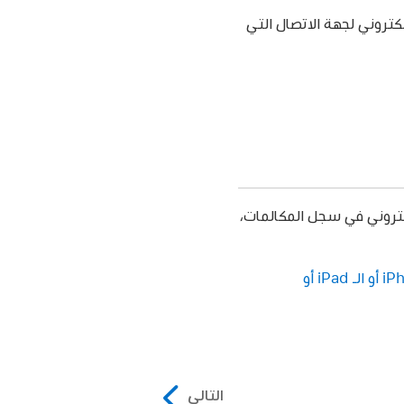
لكتروني لجهة الاتصال التي
لكتروني في سجل المكالمات،
حظر أرقام الهواتف وجهات الاتصال ورسائل البريد الإلكتروني على الـ iPhone أو الـ iPad أو
التالي