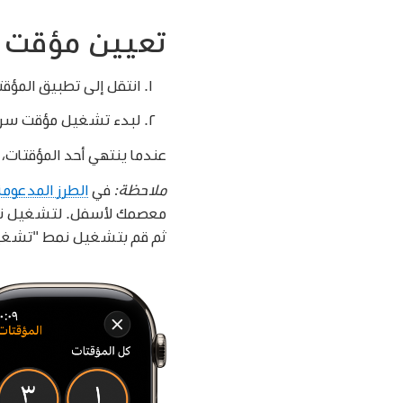
تعيين مؤقت 
انتقل إلى تطبيق المؤق
لبدء تشغيل مؤقت سريعًا، اضغط على مدة (مثل 1 
عندما ينتهي أحد المؤقتات
ملاحظة:
في
الطرز المدعوم
معصمك لأسفل. لتشغيل نمط
ثم قم بتشغيل نمط "تشغيل