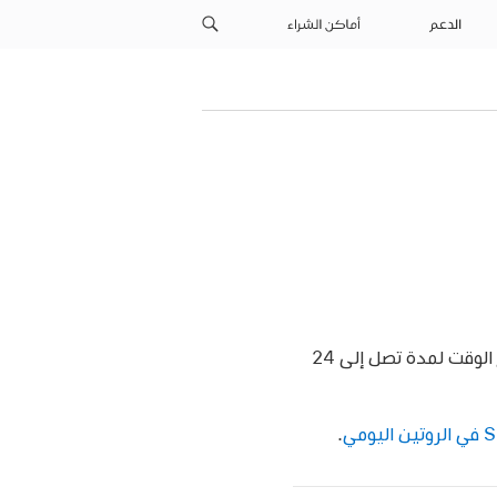
الدعم
أماكن الشراء
يساعدك تطبيق المؤقتات في Apple Watch على تتبع الوقت. يمكنك ضبط عدة مؤقتات لتتبع الوقت لمدة تصل إلى 24
.