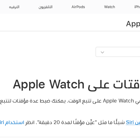
iP
Watch
AirPods
التلفزيون
الترفيه
لى Apple Watch
Sir
شيئًا ما مثل
"عيِّن مؤقتًا لمدة 20 دقيقة".
انظر
استخدام Siri في الروتين اليومي