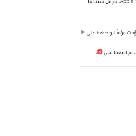
لتعيين تسمية مثل "بيتزا" للمؤقت، استخدم Siri لإنشاء المؤقت. ارفع Apple Watch، ثم قُل شيئًا ما
ؤقت مؤقتًا، واضغط على
، ثم اضغط على
.