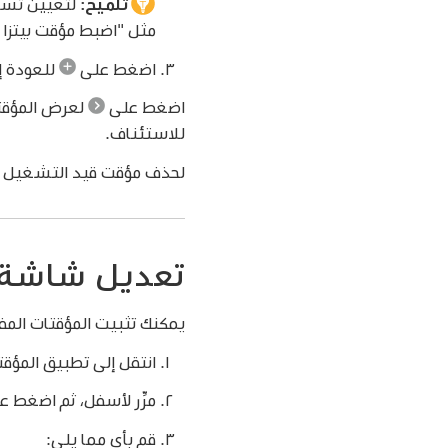
تلميح:
مثل
"اضبط مؤقت بيتزا لمدة 12
اضغط على
للعودة إل
اضغط على
لعرض المؤقت
للاستئناف.
لحذف مؤقت قيد التشغيل أ
تعديل شاشة 
يمكنك تثبيت المؤقتات الم
انتقل إلى تطبيق المؤق
مرِّر لأسفل، ثم اضغط ع
قم بأي مما يلي: