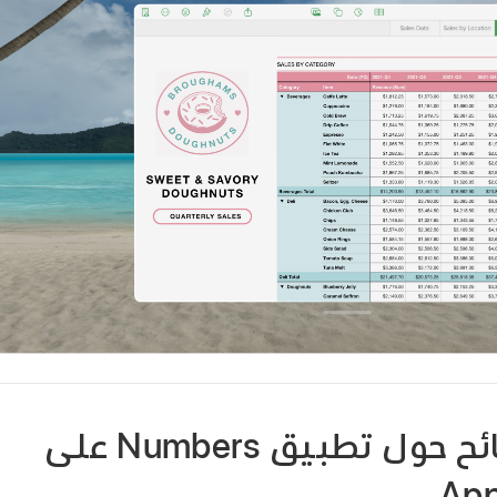
تلميحات ونصائح حول تطبيق Numbers على
App