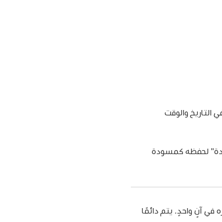
 التاريخ والوقت
ة" لحفظه كمسودة
لف لتحريره في آنٍ واحدٍ. يتم دائمًا