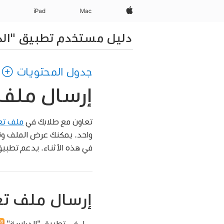
Apple‏
Mac
iPad‏
دليل مستخدم تطبيق "الد
جدول المحتويات
إرسال ملف 
تعاون مع طلابك في
ملف تع
واحد. يمكنك عرض الملف وتح
في هذه الأثناء. يدعم تطبيق "الدراسة" 
إرسال ملف تع
في تطبيق "الدراسة"