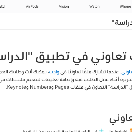
iPhone
Watch
Vision
AirPods
التل
راسة"
تعاوني في تطبيق "الدراس
اوني
. عندما تشارك ملفًا تعاونيًا في
واجب
، يمكنك أنت وطلابك العم
ريره أثناء عمل الطلاب فيه وإضافة تعليقات لتقديم ملاحظات في
التعاون في ملفات Pages وNumbers وKeynote.
اوني
،
اضغط على
في الزاوية العلوية اليسرى من النافذة.