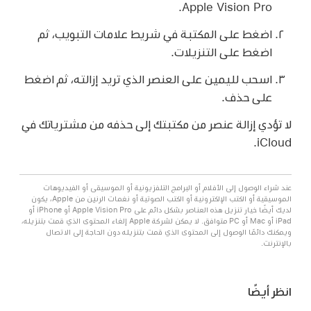
Apple Vision Pro.
اضغط على المكتبة في شريط علامات التبويب، ثم
اضغط على التنزيلات.
اسحب لليمين على العنصر الذي تريد إزالته، ثم اضغط
على حذف.
لا تؤدي إزالة عنصر من مكتبتك إلى حذفه من مشترياتك في
iCloud.
عند شراء الوصول إلى الأفلام أو البرامج التلفزيونية أو الموسيقى أو الفيديوهات
الموسيقية أو الكتب الإلكترونية أو الكتب الصوتية أو نغمات الرنين من Apple، يكون
لديك أيضًا خيار تنزيل هذه العناصر بشكل دائم على Apple Vision Pro أو iPhone أو
iPad أو Mac أو PC متوافق. لا يمكن لشركة Apple إلغاء المحتوى الذي قمت بتنزيله،
ويمكنك دائمًا الوصول إلى المحتوى الذي قمت بتنزيله دون الحاجة إلى الاتصال
بالإنترنت.
انظر أيضًا