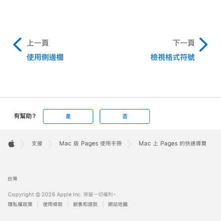
前往特定頁面：
按下 Control + Command +
G，輸入頁碼，然後按下 Return 或按一下「前往頁
上一頁
下一頁
面」。你也可以選擇「顯示方式」>「前往」>「頁面」
使用側邊欄
檢視格式符號
（從螢幕最上方的「顯示方式」選單中選擇）。
有幫助？
是
否
Apple
Footer

支援
Mac 版 Pages 使用手冊
Mac 上 Pages 的快速導覽
Apple
台灣
Copyright © 2026 Apple Inc. 保留一切權利。
隱私權政策
使用條款
銷售和退款
網站地圖