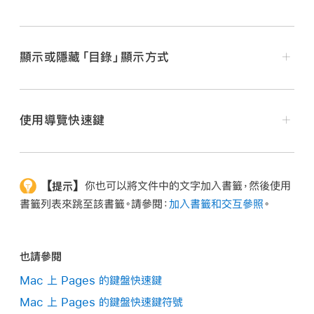
在你的 Mac 上前往 Pages App
。
打開文件，然後執行下列其中一項操作：
顯示或隱藏「目錄」顯示方式
在你的 Mac 上前往 Pages App
。
若要顯示頁面縮覽圖，請按一下
工具列
中的
，然
後選擇「頁面縮覽圖」。
打開文件，然後執行下列其中一項操作：
使用導覽快速鍵
若要隱藏頁面縮覽圖，請按一下
，然後選擇「僅
若要顯示目錄，請按一下
工具列
中的
，然後選擇
限文件」。
「目錄」。
在你的 Mac 上前往 Pages App
。
【提示】
你也可以將文件中的文字加入書籤，然後使用
打開文件，然後執行下列任一項操作
若要隱藏目錄，請按一下
，然後選擇「僅限文
書籤列表來跳至該書籤。請參閱：
加入書籤和交互參照
。
件」。
前往下一行或上一行：
按下向上鍵或向下鍵。
也請參閱
前往下一頁或上一頁：
按下 Page Up 或 Page
Mac 上 Pages 的鍵盤快速鍵
Down 鍵。若你的鍵盤沒有這些按鍵，請按 Fn +
Mac 上 Pages 的鍵盤快速鍵符號
向上鍵或 Fn + 向下鍵。