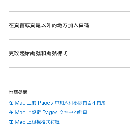
在頁首或頁尾以外的地方加入頁碼
將指標移至頁面的頂端或底部上，直到你看到三個頁首
或頁尾欄位，然後按一下你要使用的欄位（左側、中間或
更改起始編號和編號樣式
右側）。
在文字中想顯示頁碼的位置放置插入點，或按兩下形
如果文件的頁首和頁尾已關閉，請先將其開啟（按一下
狀、文字框或表格輸入格。
工具列
中的
，按一下「文件」標籤頁，然後選取「頁首」
和「頁尾」註記框）。
請執行下列其中一項操作：
按一下
工具列
中的
，然後選擇「頁碼」。
也請參閱
按一下「插入頁碼」，然後選擇編號樣式。
在文書處理文件中：
按一下
工具列
中的
，然後按
在 Mac 上的 Pages 中加入和移除頁首和頁尾
一下側邊欄最上方的「章節」標籤頁。
在 Mac 上設定 Pages 文件中的對頁
在 Mac 上檢視格式符號
在頁面佈局文件中：
按一下要編輯的頁面角落（如此
一來頁面上就沒有任何選取的內容），然後按一下工