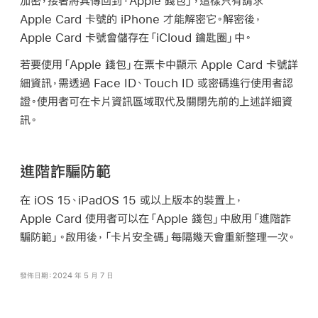
加密，接著將其傳回到
「Apple 錢包」
，這樣只有請求
Apple Card
卡號的 iPhone 才能解密它。解密後，
Apple Card
卡號會儲存在
「iCloud 鑰匙圈」
中。
若要使用
「Apple 錢包」
在票卡中顯示
Apple Card
卡號詳
細資訊，需透過
Face ID
、
Touch ID
或密碼進行使用者認
證。使用者可在卡片資訊區域取代及關閉先前的上述詳細資
訊。
進階詐騙防範
在
iOS 15
、
iPadOS 15
或以上版本的裝置上，
Apple Card
使用者可以在
「Apple 錢包」
中啟用「進階詐
騙防範」。啟用後，「卡片安全碼」每隔幾天會重新整理一次。
發佈日期：2024 年 5 月 7 日