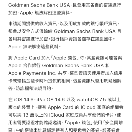
Goldman Sachs Bank USA，且會用其各自的密鑰進行
加密。Apple 無法解密這些資料。
申請期間提供的收入資訊，以及用於扣款的銀行帳戶資訊，
都會以安全方式傳輸給 Goldman Sachs Bank USA 且
會用其密鑰進行加密。銀行帳戶資訊會儲存在鑰匙圈中。
Apple 無法解密這些資料。
將
Apple Card
加入
「Apple 錢包」
時，某些資訊可能會與
Apple 合作銀行 Goldman Sachs Bank USA 和
Apple Payments Inc. 共享，這些資訊與使用者加入信用
卡或簽帳金融卡時所提供的相同。這些資訊只會用於疑難解
答、防詐騙和法規目的。
在
iOS 14.6
、
iPadOS 14.6
以及
watchOS 7.5
或以上
版本的裝置上，擁有
Apple Card
的 iCloud 家庭的組織者
可以與 13 歲以上的 iCloud 家庭成員共享他們的卡片。使
用者需要認證才能確認邀請。
「Apple 錢包」
使用「安全隔離
區」中的密鑰來計算綁定持有人和受邀者的簽名。該簽名會