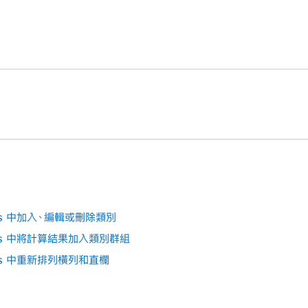
組似乎要浮起，然後將它拖移到不同群組的上方或下方。
名稱改成表格中其他現有群組名稱，則此兩群組會合併。
側的顯示三角形。
 Numbers App
。
看見摘要列。
試算表，然後
選取你想要移動的橫列
。
乎要浮起，然後將它拖移到不同群組。
出群組，兩個群組便會合併，空白群組的摘要列將會被刪除。
 Numbers App
。
試算表，然後選取你想要刪除之群組的
摘要列
。
空白矩形，點一下
，然後點一下
來刪除群組。
ers 中加入、編輯或刪除類別
bers 中將計算結果加入類別群組
ers 中重新排列橫列和直欄