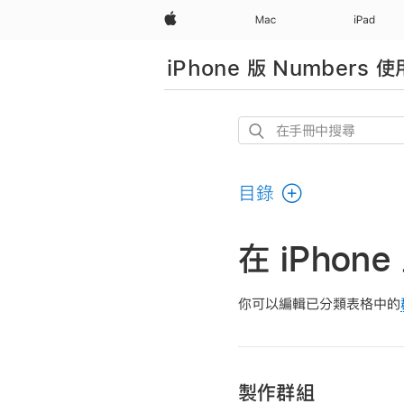
Apple
Mac
iPad
iPhone 版 Numbers 
在
手
冊
目錄
中
搜
尋
在 iPhon
你可以編輯已分類表格中的
製作群組