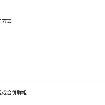
 Numbers App
。
試算表，然後
在表格中選取你想要分類的橫列
。
的方式
下「建立群組」。
列
中會出現暫存區名稱，例如「群組 1」。你可以隨時更改暫存區名稱。
 Numbers App
。
包含類別的表格
。
「排列」。
個選項。
 Numbers App
。
目。
 Numbers App
。
試算表，然後點兩下
摘要列
中的群組名稱。
組或合併群組
試算表，選取你欲移動的群組
摘要列
，然後點一下群組名稱左側的空白
，然後點一下螢幕最上方的
來隱藏鍵盤。