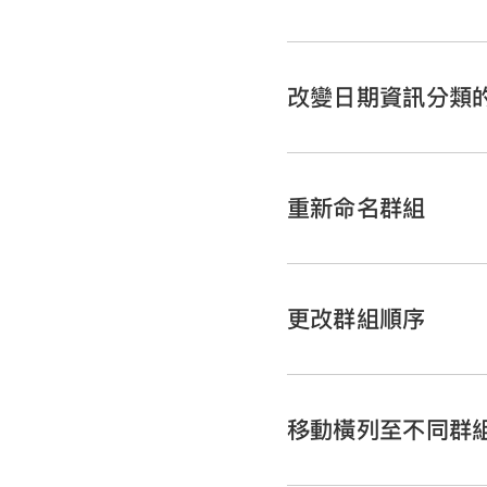
在你的 iPhone 上前往
打開包含已分類表格的
改變日期資訊分類
點一下
，然後點一
新群組的
來源欄
和
摘要
重新命名群組
在你的 iPhone 上前往
打開試算表，然後
選取
點一下
，然後點一下
更改群組順序
【注意】
點一下「依照」並選擇一
在你的 iPhone 上前往
點一下
來關閉控制項
在你的 iPhone 上前往
打開包含已分類表格的
移動橫列至不同群
打開包含已分類表格的
輸入一個新的群組名稱