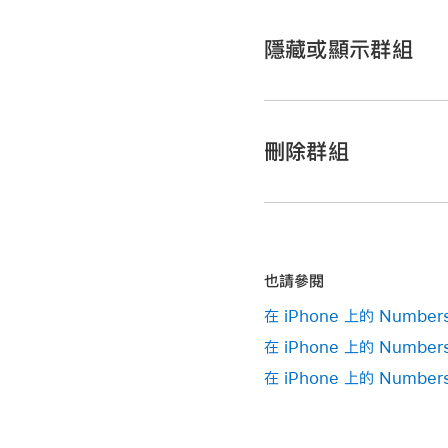
按住所選項目，直到群
【注意】
如果你將群組
隱藏或顯示群組
點一下群組
摘要列
最左
在你的 iPhone 上前往
當群組收合時，你仍可
打開包含已分類表格的
刪除群組
按住所選項目，直到似
若你將僅存的橫列拖移
在你的 iPhone 上前往
【提示】
打開包含已分類表格的
也請參閱
點一下群組名稱左側的
在 iPhone 上的 Numb
在 iPhone 上的 Num
在 iPhone 上的 Numb