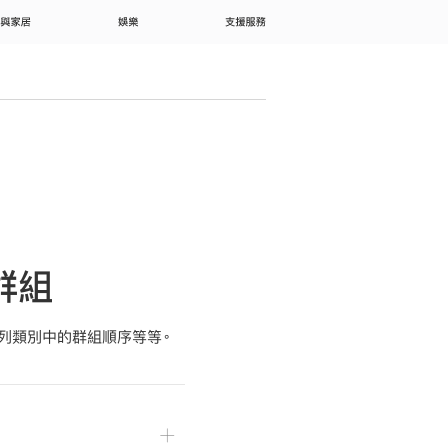
 與家居
娛樂
支援服務
別群組
列類別中的群組順序等等。