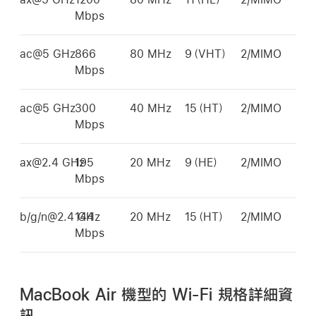
Mbps
ac@5 GHz
866
80 MHz
9（VHT）
2/MIMO
Mbps
ac@5 GHz
300
40 MHz
15（HT）
2/MIMO
Mbps
ax@2.4 GHz
195
20 MHz
9（HE）
2/MIMO
Mbps
b/g/n@2.4 GHz
144
20 MHz
15（HT）
2/MIMO
Mbps
MacBook Air 機型的 Wi-Fi 規格詳細資
訊