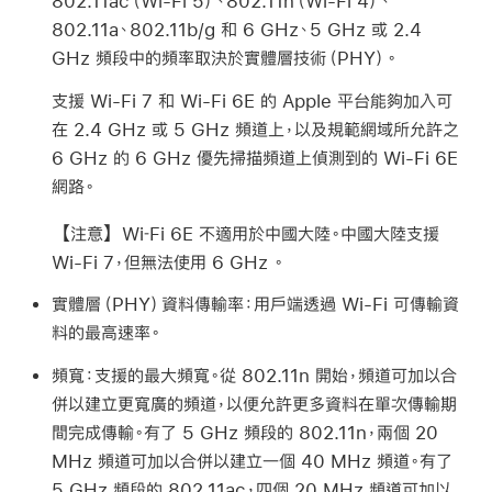
802.11ac（
Wi-Fi
5）、802.11n（
Wi-Fi
4）、
802.11a、802.11b/g 和 6 GHz、5 GHz 或 2.4
GHz 頻段中的頻率取決於實體層技術（PHY）。
支援
Wi-Fi
7 和
Wi-Fi
6E 的 Apple 平台能夠加入可
在 2.4 GHz 或 5 GHz 頻道上，以及規範網域所允許之
6 GHz 的 6 GHz 優先掃描頻道上偵測到的
Wi-Fi
6E
網路。
【注意】
Wi‑Fi
6E 不適用於中國大陸。中國大陸支援
Wi-Fi
7，但無法使用 6 GHz 。
實體層（PHY）資料傳輸率：
用戶端透過
Wi-Fi
可傳輸資
料的最高速率。
頻寬：
支援的最大頻寬。從 802.11n 開始，頻道可加以合
併以建立更寬廣的頻道，以便允許更多資料在單次傳輸期
間完成傳輸。有了 5 GHz 頻段的 802.11n，兩個 20
MHz 頻道可加以合併以建立一個 40 MHz 頻道。有了
5 GHz 頻段的 802.11ac，四個 20 MHz 頻道可加以