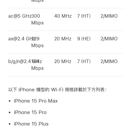
Mbps
ac@5 GHz
300
40 MHz
7（HT）
2/MIMO
Mbps
ax@2.4 GHz
229
20 MHz
9（HE）
2/MIMO
Mbps
b/g/n@2.4 GHz
144
20 MHz
7（HT）
2/MIMO
Mbps
以下 iPhone 機型的
Wi-Fi
規格詳載於下方列表：
iPhone 15 Pro Max
iPhone 15 Pro
iPhone 15 Plus