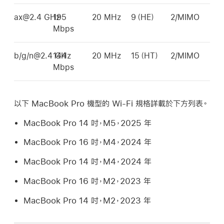
ax@2.4 GHz
195
20 MHz
9（HE）
2/MIMO
Mbps
b/g/n@2.4 GHz
144
20 MHz
15（HT）
2/MIMO
Mbps
以下
MacBook Pro
機型的
Wi-Fi
規格詳載於下方列表。
MacBook Pro
14 吋，M5，2025 年
MacBook Pro
16 吋，M4，2024 年
MacBook Pro
14 吋，M4，2024 年
MacBook Pro
16 吋，M2，2023 年
MacBook Pro
14 吋，M2，2023 年