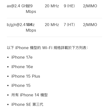
ax@2.4 GHz
229
20 MHz
9（HE）
2/MIMO
Mbps
b/g/n@2.4 GHz
144
20 MHz
7（HT）
2/MIMO
Mbps
以下 iPhone 機型的
Wi-Fi
規格詳載於下方列表：
iPhone 17e
iPhone 16e
iPhone 15 Plus
iPhone 15
所有
iPhone 14
機型
iPhone SE
第三代