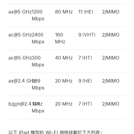
ax@5 GHz
1200
80 MHz
11（HE）
2/MIMO
Mbps
ac@5 GHz
2400
160
9（VHT）
2/MIMO
Mbps
MHz
ac@5 GHz
300
40 MHz
7（HT）
2/MIMO
Mbps
ax@2.4 GHz
299
20 MHz
9（HE）
2/MIMO
Mbps
b/g/n@2.4 GHz
144
20 MHz
7（HT）
2/MIMO
Mbps
以下 iPad 機型的
Wi-Fi
規格詳載於下方列表。