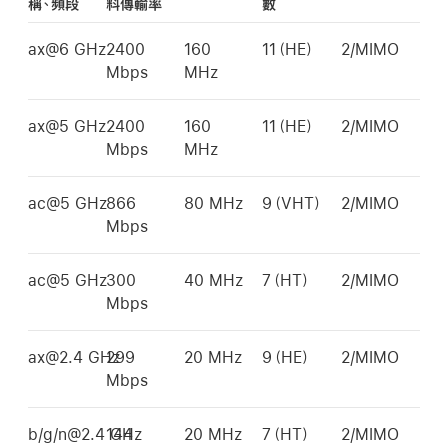
稱、頻段
料傳輸率
數
ax@6 GHz
2400
160
11（HE）
2/MIMO
Mbps
MHz
ax@5 GHz
2400
160
11（HE）
2/MIMO
Mbps
MHz
ac@5 GHz
866
80 MHz
9（VHT）
2/MIMO
Mbps
ac@5 GHz
300
40 MHz
7（HT）
2/MIMO
Mbps
ax@2.4 GHz
299
20 MHz
9（HE）
2/MIMO
Mbps
b/g/n@2.4 GHz
144
20 MHz
7（HT）
2/MIMO