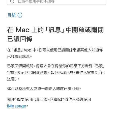
在
這
本
目錄
使
用
在 Mac 上的「訊息」中開啟或關閉
手
已讀回條
冊
中
在「訊息」App 中，你可以使用已讀回條來讓其他人知道你
搜
已經看到訊息。
尋
已讀回條開啟時，傳送人會在傳給你的訊息下方看到「已讀」
字樣，表示你已閲讀訊息。 如你未讀訊息，寄件人會看到「已
送達」。
你可以為所有人或單一聯絡人開啟已讀回條。
備註：
如要使用已讀回條，你和你的收件人必須使用
iMessage
。