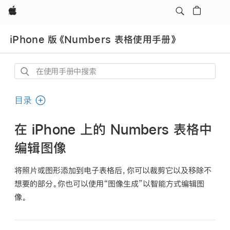
Apple
iPhone 版《Numbers 表格使用手册》
在
使
用
目录
手
册
在 iPhone 上的 Numbers 表格中
中
编辑图像
搜
索
将照片或图形添加到电子表格后，你可以裁剪它以及移除不
想要的部分。你也可以使用“图像生成”以智能方式编辑图
像。