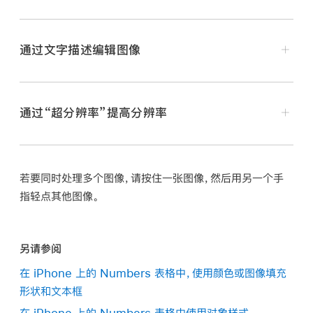
打开包含图像的电子表格，轻点以选择图像，然后轻点
轻点一个建议更新你的图像，轻点任意位置关闭建议，然
“移除背景”（你可能需要先轻点
）。
后轻点
退出遮罩控制。
通过文字描述编辑图像
可用时，背景会自动移除。
执行以下任一项操作：
通过“超分辨率”提高分辨率
移除另一种颜色：
用手指拖过要移除的颜色。
拖移时，遮罩选定部分会扩大以包括使用相似颜色
的区域。
在 iPhone 上前往 Numbers 表格 App
。
若要同时处理多个图像，请按住一张图像，然后用另一个手
打开电子表格，轻点
，向下滚动，然后轻点“生成图
撤销所有更改：
轻点控制中的“还原”。
指轻点其他图像。
完成后轻点
。
像”。
轻点“完成”。
在 iPhone 上前往 Numbers 表格 App
。
任何时候轻点两下图像，可再次调整其遮罩。
【注】
如果是首次在 Numbers 表格中使用“图像生
另请参阅
打开包含图像的电子表格，轻点以选择图像，轻点
，
成”，请按照屏幕指示与 App 分享你的年龄段。“图像生
在 iPhone 上的 Numbers 表格中，使用颜色或图像填充
然后轻点“超分辨率”。
成”并非所有年龄都适用，因此父母或监护人必须为其家
形状和文本框
人共享群组中的儿童和青少年启用此功能。若要进一步
了解，请参阅 Apple 支持文章：
如何在 iPhone、iPad
在 iPhone 上的 Numbers 表格中使用对象样式