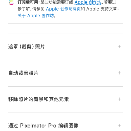
订阅后可用：
某些功能需要订阅
Apple 创作坊
。若要进一
步了解，请参阅
Apple 创作坊网页
和 Apple 支持文章：
关于 Apple 创作坊
。
遮罩（裁剪）照片
在 iPhone 上前往 Numbers 表格 App
。
自动裁剪照片
打开包含图像的电子表格，然后轻点两下图像。
遮罩控制出现。默认遮罩的大小与图像相同。
移除照片的背景和其他元素
在 iPhone 上前往 Numbers 表格 App
。
使用控制更改图像的可见部分：
打开包含图像的电子表格，轻点两下图像查看遮罩控制，
在 iPhone 上前往 Numbers 表格 App
。
然后轻点“自动裁剪”预览图像建议。
通过 Pixelmator Pro 编辑图像