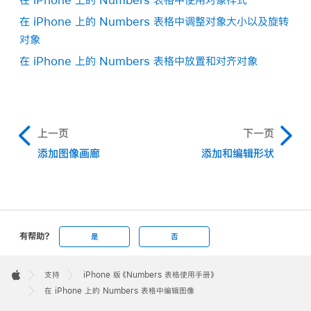
或 Mac 上设置“家人共享”
。
在 iPhone 上的 Numbers 表格中调整对象大小以及旋转
对象
在“生成图像”窗口中，轻点
，然后选取要编辑的图
在 iPhone 上的 Numbers 表格中放置和对齐对象
像。
如果要求你发送数据，请选择“允许一次”或“始终允
许”。
上一页
下一页
在文本栏中，描述想要的更改，然后轻点
。
添加图像画廊
添加和编辑形状
基于你文字描述的图像会生成。
若要编辑该图像，请使用文本栏描述你的更改或选取一
个可变因素（如氛围、风格或混搭），然后轻点
。
若要重新开始生成，请轻点
。
有帮助?
是
否
执行以下一项操作：
Apple
Footer

支持
iPhone 版《Numbers 表格使用手册》
Apple
在 iPhone 上的 Numbers 表格中编辑图像
保存图像：
轻点
，然后选取图像的保存位置。