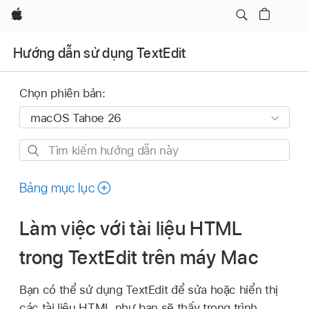
Apple
Hướng dẫn sử dụng TextEdit
Chọn phiên bản:
Tìm
kiếm
hướng
Bảng mục lục
dẫn
này
Làm việc với tài liệu HTML
trong TextEdit trên máy Mac
Bạn có thể sử dụng TextEdit để sửa hoặc hiển thị
các tài liệu HTML như bạn sẽ thấy trong trình