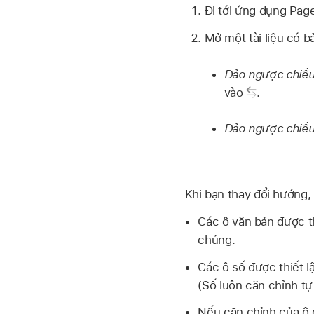
Đi tới ứng dụng Pa
Mở một tài liệu có b
Đảo ngược chiều
vào
.
Đảo ngược chiề
Khi bạn thay đổi hướng,
Các ô văn bản được th
chúng.
Các ô số được thiết l
(Số luôn căn chỉnh tự
Nếu căn chỉnh của ô đ