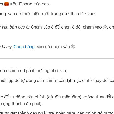
ges
trên iPhone của bạn.
ảng, sau đó thực hiện một trong các thao tác sau:
 văn bản của ô:
Chạm vào ô để chọn ô đó, chạm vào
,
ch
u bảng:
Chọn bảng
, sau đó chạm vào
.
 căn chỉnh ô bị ảnh hưởng như sau:
iết lập để tự động căn chỉnh (cài đặt mặc định) thay đổi c
ập để tự động căn chỉnh (cài đặt mặc định) không thay đổi
 động thành căn phải).
ược đặt thành căn phải, trái hoặc giữa, căn chỉnh đó được g