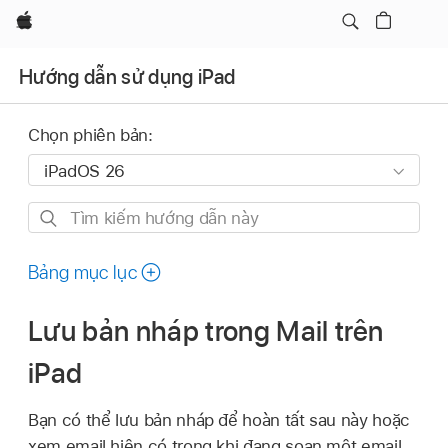
Apple
Hướng dẫn sử dụng iPad
Chọn phiên bản:
Tìm
kiếm
hướng
Bảng mục lục
dẫn
này
Lưu bản nháp trong Mail trên
iPad
Bạn có thể lưu bản nháp để hoàn tất sau này hoặc
xem email hiện có trong khi đang soạn một email