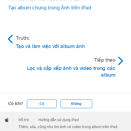
Tạo album chung trong Ảnh trên iPad
Trước
Tạo và làm việc với album ảnh
Tiếp theo
Lọc và sắp xếp ảnh và video trong các
album
Có ích?
Có
Không
Apple
Footer

Hỗ trợ
Hướng dẫn sử dụng iPad
Apple
Thêm, xóa, cũng như tìm ảnh và video trong album trên iPad