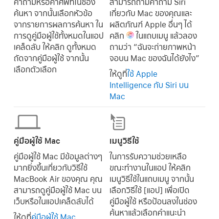
คำถามหรือคำศัพท์ในช่อง
สามารถถามคำถาม Siri
ค้นหา จากนั้นเลือกหัวข้อ
เกี่ยวกับ Mac ของคุณและ
จากรายการผลการค้นหา ใน
ผลิตภัณฑ์ Apple อื่นๆ ได้
การดูคู่มือผู้ใช้ทั้งหมดในแอป
คลิก
ในแถบเมนู แล้วลอง
เคล็ดลับ ให้คลิก ดูทั้งหมด
ถามว่า
“ฉันจะถ่ายภาพหน้า
ถัดจากคู่มือผู้ใช้ จากนั้น
จอบน Mac ของฉันได้ยังไง”
เลือกตัวเลือก
ให้ดูที่
ใช้ Apple
Intelligence กับ Siri บน
Mac
คู่มือผู้ใช้ Mac
เมนูวิธีใช้
คู่มือผู้ใช้ Mac มีข้อมูลต่างๆ
ในการรับความช่วยเหลือ
มากยิ่งขึ้นเกี่ยวกับวิธีใช้
ขณะทำงานในแอป ให้คลิก
MacBook Air ของคุณ คุณ
เมนูวิธีใช้ในแถบเมนู จากนั้น
สามารถดูคู่มือผู้ใช้ Mac บน
เลือกวิธีใช้ [
แอป
] เพื่อเปิด
เว็บหรือในแอปเคล็ดลับได้
คู่มือผู้ใช้ หรือป้อนลงในช่อง
ค้นหาแล้วเลือกคำแนะนำ
ให้ดูที่
คู่มือผู้ใช้ Mac