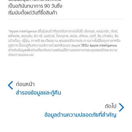
เป็นอภินันทนาการ 90 วันซึ่ง
เริ่มนับตั้งแต่วันที่ซื้อสินค้า
*Apple Intelligence มีในรุ่นเบต้าที่รองรับภาษาต่อไปนี้: อังกฤษ, เดนมาร์ก, ดัตช์,
ฝรั่งเศส, เยอรมัน, อิตาลี, นอร์เวย์, โปรตุเกส, สเปน, สวีเดน, ตุรกี, จีน (ตัวย่อ), จีน
(ตัวเต็ม), ญี่ปุ่น, เกาหลี และเวียดนาม คุณสมบัติบางประการอาจไม่มีในทุกภาษาหรือ
ภูมิภาค โปรดดูที่บทความบริการช่วยเหลือของ Apple
วิธีรับ Apple Intelligence
สำหรับข้อมูลเพิ่มเติมเกี่ยวกับความพร้อมใช้งานของภาษาและคุณสมบัติและความ
ต้องการของระบบ
ก่อนหน้า
สำรองข้อมูลและกู้คืน
ถัดไป
ข้อมูลด้านความปลอดภัยที่สำคัญ