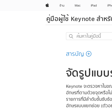
Apple
ร้าน
Mac
iPad
iP
คู่มือผู้ใช้ Keynote สำห
ค้นหา
ใน
คู่มือ
สารบัญ
นี้
จัดรูปแบบ
Keynote จะตรวจหาในขณะท
อักษรที่ตามด้วยจุดหรือไ
รายการที่มีลำดับชั้นซับซ
อักษรแบบแยกย่อย (ตัวอย่า