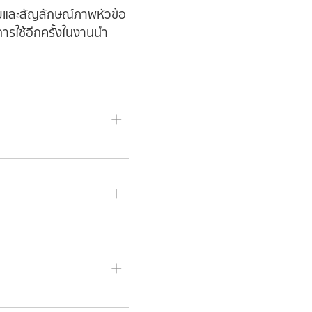
อยและสัญลักษณ์ภาพหัวข้อ
ารใช้อีกครั้งในงานนำ
วามหรือรูปร่างที่คุณ
ด้วยจุด (ตัวอย่างเช่น
1.