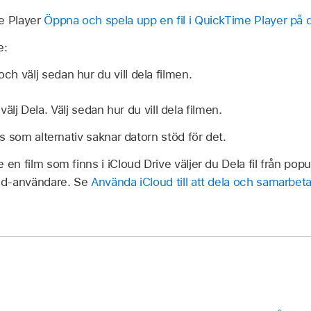
e Player
Öppna och spela upp en fil i QuickTime Player på 
e:
och välj sedan hur du vill dela filmen.
älj Dela. Välj sedan hur du vill dela filmen.
s som alternativ saknar datorn stöd för det.
n film som finns i iCloud Drive väljer du Dela fil från pop
ud-användare. Se
Använda iCloud till att dela och samarbet