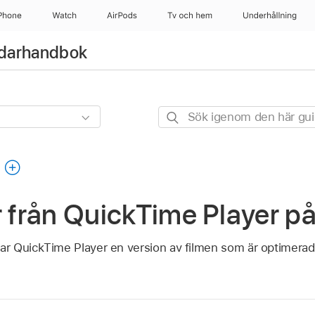
Phone
Watch
AirPods
Tv och hem
Underhållning
ndarhandbok
Sök
igenom
den
g
här
guiden
r från QuickTime Player p
ar QuickTime Player en version av filmen som är optimerad f