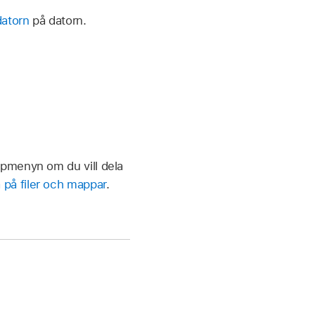
datorn
på datorn.
upmenyn om du vill dela
a på filer och mappar
.