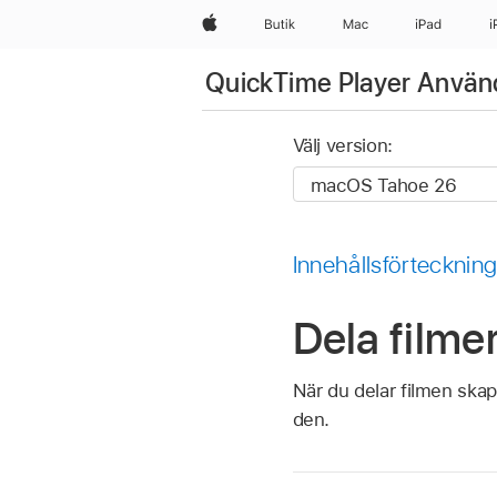
Apple
Butik
Mac
iPad
i
QuickTime Player Anvä
Välj version:
Innehållsförtecknin
Dela filme
När du delar filmen skap
den.