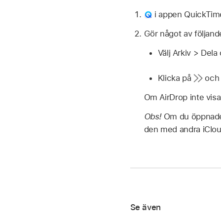
i appen QuickTim
Gör något av följand
Välj Arkiv > Dela 
Klicka på
och v
Om AirDrop inte visa
Obs!
Om du öppnade e
den med andra iClo
Se även