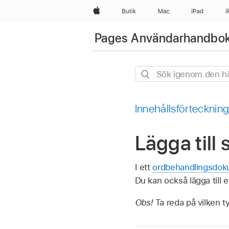
Apple
Butik
Mac
iPad
i
Pages Användarhandbok 
Sök
igenom
den
Innehållsförtecknin
här
guiden
Lägga till
I ett
ordbehandlingsdo
Du kan också lägga till e
Obs!
Ta reda på vilken 