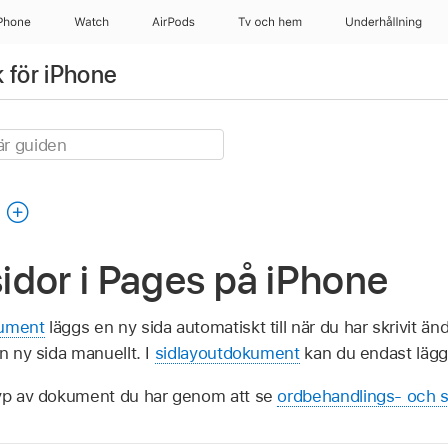
Phone
Watch
AirPods
Tv och hem
Underhållning
för iPhone
g
 sidor i Pages på iPhone
kument
läggs en ny sida automatiskt till när du har skrivit ända
n ny sida manuellt. I
sidlayoutdokument
kan du endast lägga 
typ av dokument du har genom att se
ordbehandlings- och 