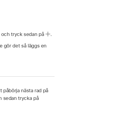
och tryck sedan på
.
nte gör det så läggs en
tt påbörja nästa rad på
h sedan trycka på