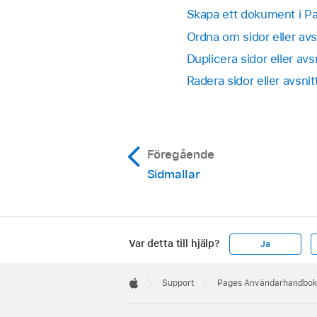
Skapa ett dokument i P
Ordna om sidor eller avs
Duplicera sidor eller avs
Radera sidor eller avsni
Föregående
Sidmallar
Var detta till hjälp?
Ja
Apple
Footer

Support
Pages Användarhandbok 
Apple