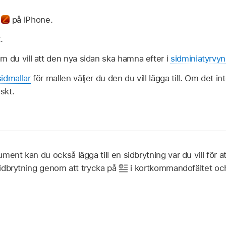
s
på iPhone.
.
m du vill att den nya sidan ska hamna efter i
sidminiatyrvyn
sidmallar
för mallen väljer du den du vill lägga till. Om det i
skt.
ent kan du också lägga till en sidbrytning var du vill för a
 sidbrytning genom att trycka på
i kortkommandofältet oc