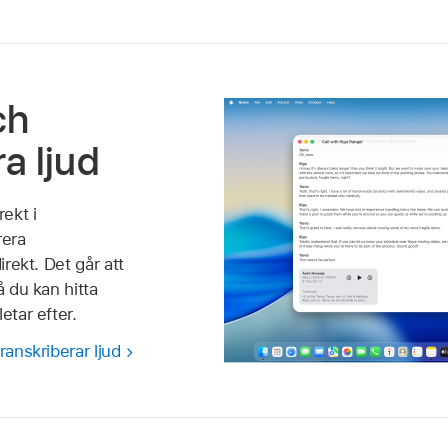
ch
a ljud
rekt i
rera
irekt. Det går att
å du kan hitta
etar efter.
ranskriberar ljud