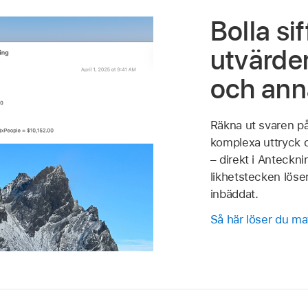
Bolla sif
utvärder
och ann
Räkna ut svaren på
komplexa uttryck 
– direkt i Anteckni
likhetstecken löse
inbäddat.
Så här löser du m