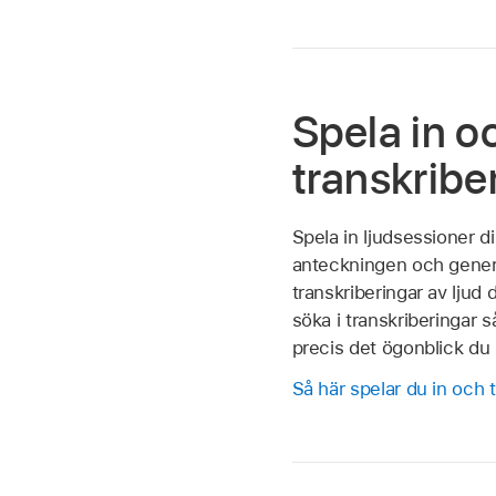
Spela in o
transkriber
Spela in ljudsessioner di
anteckningen och gene
transkriberingar av ljud d
söka i transkriberingar s
precis det ögonblick du l
Så här spelar du in och t