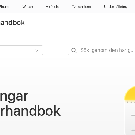
Phone
Watch
AirPods
Tv och hem
Underhållning
handbok
Sök
igenom
den
här
guiden
ingar
rhandbok