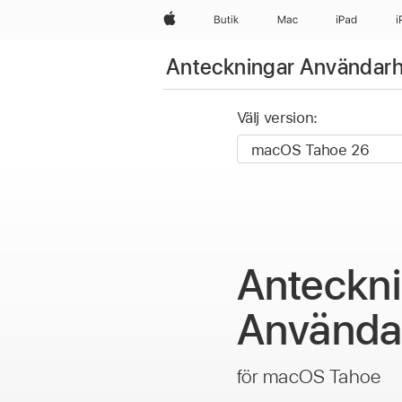
Apple
Butik
Mac
iPad
i
Anteckningar Användar
Välj version:
Anteckn
Använda
för macOS Tahoe