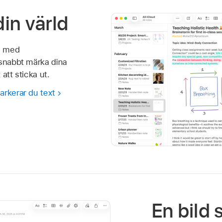
in värld
n med
 snabbt märka dina
att sticka ut.
arkerar du text
En bild 