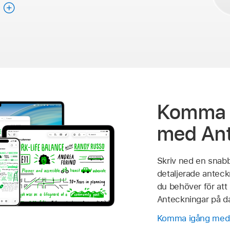
g
Komma 
med Ant
Skriv ned en snabb 
detaljerade anteck
du behöver för at
Anteckningar på da
Komma igång med 