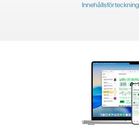
Innehållsförtecknin