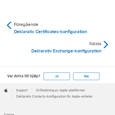
Föregående
Deklarativ Certificates-konfiguration
Nästa
Deklarativ Exchange-konfiguration
Var detta till hjälp?
Ja
Nej
Apple
Footer

Support
Driftsättning av Apple-plattformar
Apple
Deklarativ Contacts-konfiguration för Apple-enheter
Sverige