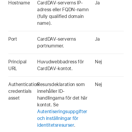
Hostname
CardDAV-serverns IP-
Ja
adress eller FQDN-namn
(fully qualified domain
name).
Port
CardDAV-serverns
Ja
portnummer.
Principal
Huvudwebbadress för
Nej
URL
CardDAV-kontot.
Authentication
Resursdeklaration som
Nej
credentials
innehåller ID-
asset
handlingarna för det här
kontot. Se
Autentiseringsuppgifter
och inställningar för
identitetsresurser
.