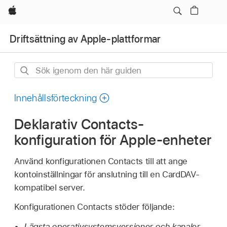
Apple
Driftsättning av Apple-plattformar
Sök
igenom
den
Innehållsförteckning
här
Deklarativ Contacts-
guiden
konfiguration för Apple-enheter
Använd konfigurationen Contacts till att ange
kontoinställningar för anslutning till en CardDAV-
kompatibel server.
Konfigurationen Contacts stöder följande:
Lägsta operativ­systems­versioner och kanaler