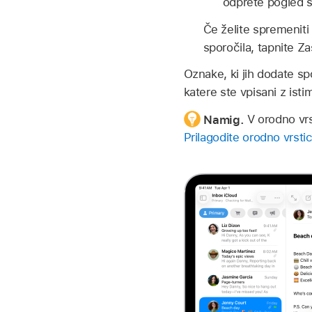
odprete pogled si
Če želite spremeniti 
sporočila, tapnite Za
Oznake, ki jih dodate sp
katere ste vpisani z ist
Namig.
V orodno vrs
Prilagodite orodno vrstic