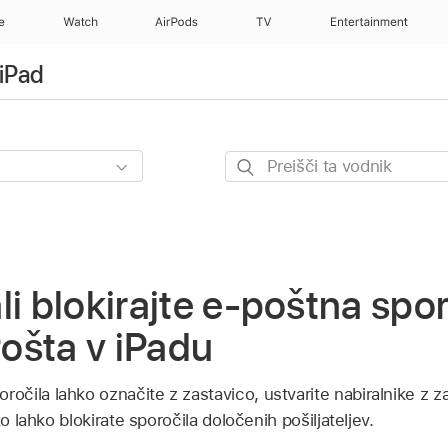
e
Watch
AirPods
TV
Entertainment
 iPad
Preišči
ta
vodnik
li blokirajte e-poštna spor
Pošta v iPadu
čila lahko označite z zastavico, ustvarite nabiralnike z za
ko lahko blokirate sporočila določenih pošiljateljev.