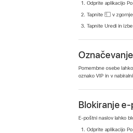
Odprite aplikacijo P
Tapnite
v zgornj
Tapnite Uredi in izb
Označevanje 
Pomembne osebe lahko d
oznako VIP in v nabiraln
Blokiranje e-
E-poštni naslov lahko blo
Odprite aplikacijo P