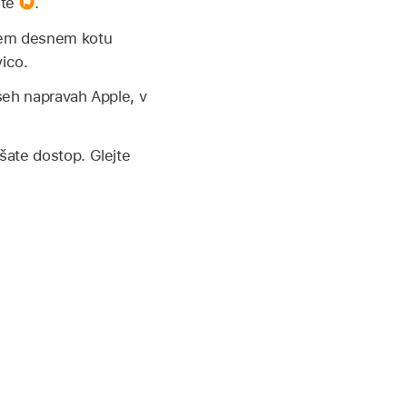
ite
.
em desnem kotu
vico.
vseh napravah Apple, v
jšate dostop. Glejte