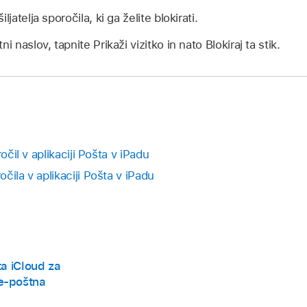
ljatelja sporočila, ki ga želite blokirati.
i naslov, tapnite Prikaži vizitko in nato Blokiraj ta stik.
očil v aplikaciji Pošta v iPadu
čila v aplikaciji Pošta v iPadu
ta iCloud za
e-poštna