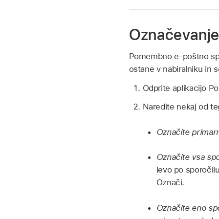
Označevanje 
Pomembno e-poštno sporo
ostane v nabiralniku in 
Odprite aplikacijo P
Naredite nekaj od te
Označite primar
Označite vsa spo
levo po sporočil
Označi.
Označite eno spo