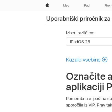
Apple
Mac
iPad
iPhon
Uporabniški priročnik za
Izberi različico:
Kazalo vsebine
Označite a
aplikaciji 
Pomembna e-poštna sporo
sporočila iz VIP. Prav ta