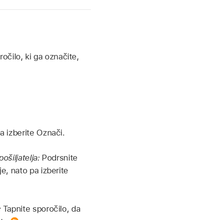
čilo, ki ga označite,
a izberite Označi.
ošiljatelja:
Podrsnite
e, nato pa izberite
:
Tapnite sporočilo, da