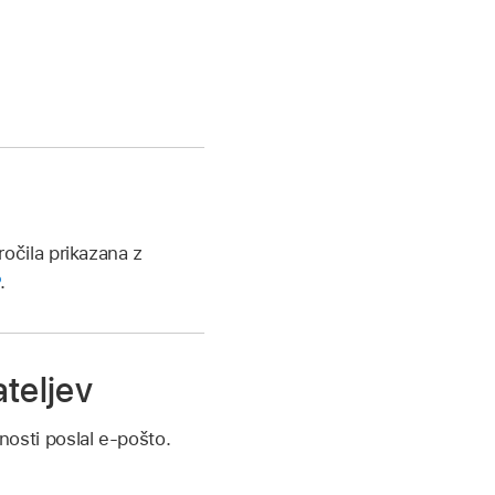
čila prikazana z
.
ateljev
nosti poslal e-pošto.