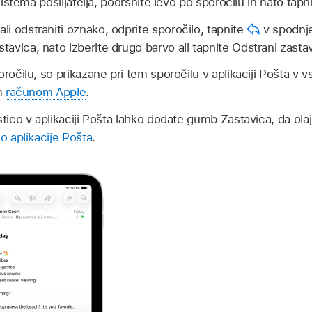
stema pošiljatelja, podrsnite levo po sporočilu in nato tapn
ali odstraniti oznako, odprite sporočilo, tapnite
v spodnj
stavica, nato izberite drugo barvo ali tapnite Odstrani zasta
oročilu, so prikazane pri tem sporočilu v aplikaciji Pošta v 
im
računom Apple
.
tico v aplikaciji Pošta lahko dodate gumb Zastavica, da ola
o aplikacije Pošta
.