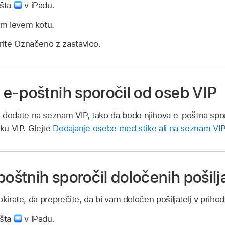
ošta
v iPadu.
em levem kotu.
erite Označeno z zastavico.
e-poštnih sporočil od oseb VIP
odate na seznam VIP, tako da bodo njihova e-poštna sporo
iku VIP. Glejte
Dodajanje osebe med stike ali na seznam VIP
poštnih sporočil določenih pošilj
kirate, da preprečite, da bi vam določen pošiljatelj v prihod
ošta
v iPadu.