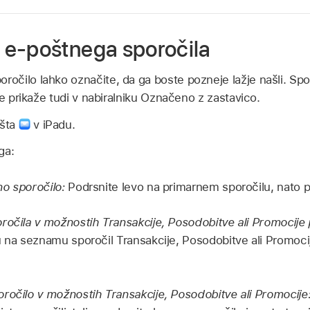
e-poštnega sporočila
čilo lahko označite, da ga boste pozneje lažje našli. Sporo
se prikaže tudi v nabiralniku Označeno z zastavico.
ošta
v iPadu.
ga:
no sporočilo:
Podrsnite levo na primarnem sporočilu, nato p
ročila v možnostih Transakcije, Posodobitve ali Promocije p
u na seznamu sporočil Transakcije, Posodobitve ali Promocij
ročilo v možnostih Transakcije, Posodobitve ali Promocije