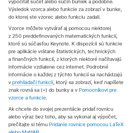
vypočítať súčet alebo súčin buniek a podobne.
Výsledok vzorca alebo funkcie za zobrazí v bunke,
do ktorej ste vzorec alebo funkciu zadali.
Vzorce môžete vytvárať aj pomocou niektorej
z 250 preddefinovaných matematických funkcií,
ktoré sú súčasťou Keynote. K dispozícii sú funkcie
pre aplikácie vrátane štatistických, technických
a finančných funkcií, z ktorých niektoré načítavajú
informácie vzdialene cez internet. Podrobné
informácie o každej z týchto funkcií sa nachádzajú
v
prehliadači funkcií
, ktorý sa zobrazí, keď napíšete
znak rovná sa (=) do bunky a v
Pomocníkovi pre
vzorce a funkcie
.
Ak chcete do svojej prezentácie pridať rovnicu
alebo výraz bez toho, aby sa vykonal aj výpočet,
prečítajte si tému
Pridanie rovnice pomocou LaTeX
alebo MathML
.