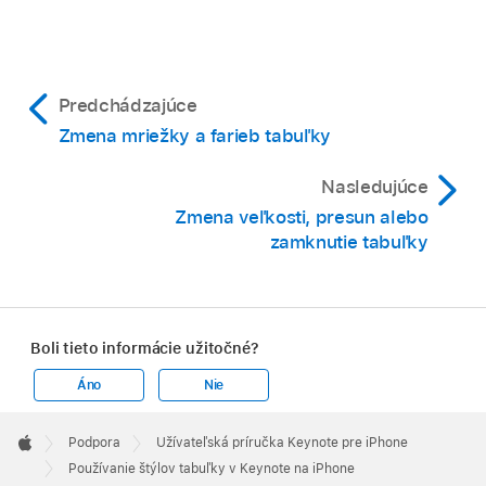
Predchádzajúce
Zmena mriežky a farieb tabuľky
Nasledujúce
Zmena veľkosti, presun alebo
zamknutie tabuľky
Boli tieto informácie užitočné?
Áno
Nie
Apple
Footer

Podpora
Užívateľská príručka Keynote pre iPhone
Apple
Používanie štýlov tabuľky v Keynote na iPhone