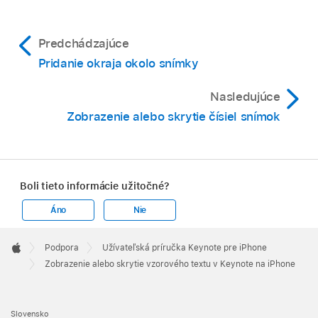
Predchádzajúce
Pridanie okraja okolo snímky
Nasledujúce
Zobrazenie alebo skrytie čísiel snímok
Boli tieto informácie užitočné?
Áno
Nie
Apple
Footer

Podpora
Užívateľská príručka Keynote pre iPhone
Apple
Zobrazenie alebo skrytie vzorového textu v Keynote na iPhone
Slovensko