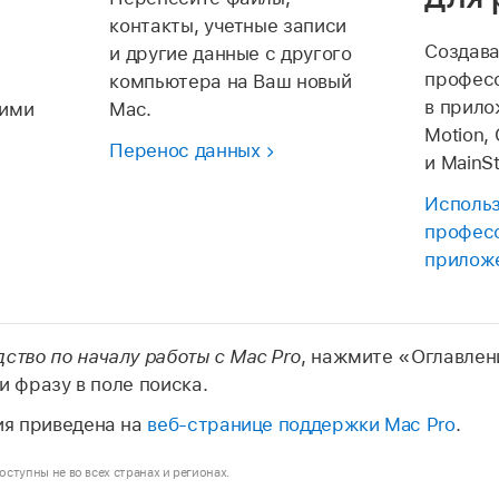
контакты, учетные записи
Создава
и другие данные с другого
професс
компьютера на Ваш новый
в прилож
чими
Mac.
Motion, 
Перенос данных
и MainSt
Исполь
профес
приложе
дство по началу работы с Mac Pro
, нажмите «Оглавлен
и фразу в поле поиска.
я приведена на
веб‑странице поддержки Mac Pro
.
ступны не во всех странах и регионах.