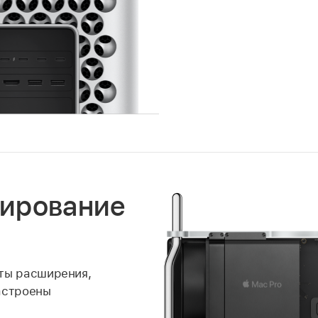
ирование
ты расширения,
астроены