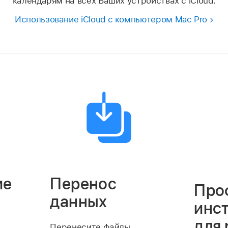
календарям на всех Ваших устройствах с iCloud.
Использование iCloud с компьютером Mac Pro
ие
Перенос
Про
данных
инс
для
Перенесите файлы,