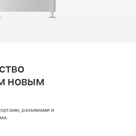
ство
м новым
o
портами, разъемами и
ми.