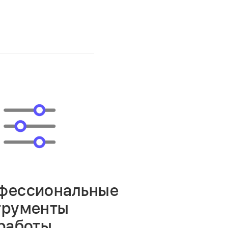
фессиональные
трументы
 работы