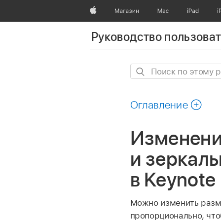
Apple
Магазин
Mac
iPad
i
Руководство пользоват
Поиск
по
этому
Оглавление
руководству
Изменени
и зеркал
в Keynote 
Можно изменить разме
пропорционально, что