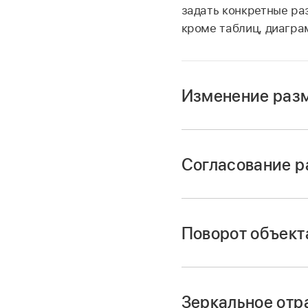
задать конкретные ра
кроме таблиц, диагра
Изменение разм
Откройте приложе
Откройте презента
Согласование р
Если вокруг объек
размера его нужн
Чтобы выбрать св
Поворот объект
Откройте приложе
«Расстановка», з
Примечание.
Откройте презента
Примечание.
В гр
перетягивать синю
пропорционально. 
Зеркальное отр
объекты, а также 