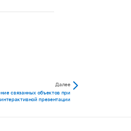
ера.
льца.
или сбоку (не в углу)
делайте движение
нять пропорции»
оснитесь
вляется
Далее
ние связанных объектов при
 интерактивной презентации
ипулятор выбора в