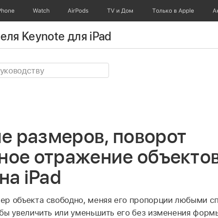
Phone
Watch
AirPods
TV и Дом
Только в Apple
А
еля Keynote для iPad
е размеров, поворот
ьное отражение объекто
на iPad
р объекта свободно, меняя его пропорции любыми с
бы увеличить или уменьшить его без изменения форм