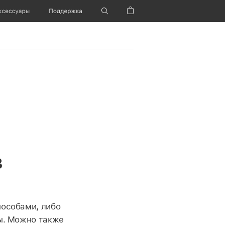
ксессуары
Поддержка
Корзина
в
пособами, либо
ы. Можно также