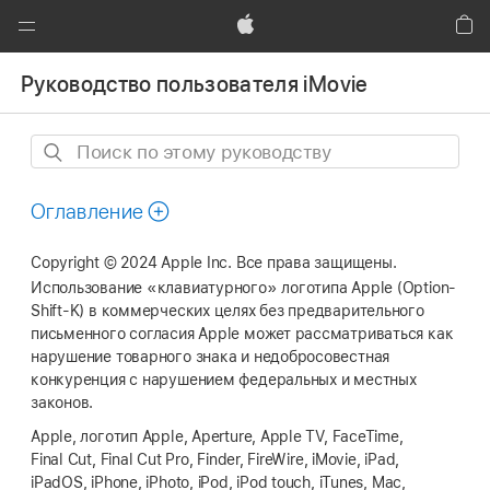
Global
Nav
Apple
Кор
Открыть
Руководство пользователя iMovie
меню
Поиск
по
этому
Оглавление
руководству
Copyright © 2024 Apple Inc. Все права защищены.
Использование «клавиатурного» логотипа Apple (Option-
Shift‑K) в коммерческих целях без предварительного
письменного согласия Apple может рассматриваться как
нарушение товарного знака и недобросовестная
конкуренция с нарушением федеральных и местных
законов.
Apple, логотип Apple, Aperture, Apple TV, FaceTime,
Final Cut, Final Cut Pro, Finder, FireWire, iMovie, iPad,
iPadOS, iPhone, iPhoto, iPod, iPod touch, iTunes, Mac,