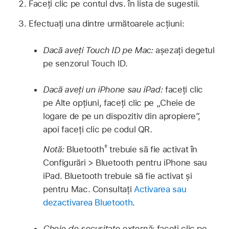
Faceți clic pe contul dvs. în lista de sugestii.
Efectuați una dintre următoarele acțiuni:
Dacă aveți Touch ID pe Mac:
așezați degetul
pe senzorul Touch ID.
Dacă aveți un iPhone sau iPad:
faceți clic
pe Alte opțiuni, faceți clic pe „Cheie de
logare de pe un dispozitiv din apropiere”,
apoi faceți clic pe codul QR.
®
Notă:
Bluetooth
trebuie să fie activat în
Configurări > Bluetooth pentru iPhone sau
iPad. Bluetooth trebuie să fie activat și
pentru Mac. Consultați
Activarea sau
dezactivarea Bluetooth
.
Cheie de securitate externă:
faceți clic pe