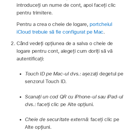
introduceți un nume de cont, apoi faceți clic
pentru trimitere.
Pentru a crea o cheie de logare,
portcheiul
iCloud trebuie să fie configurat pe Mac
.
Când vedeți opțiunea de a salva o cheie de
logare pentru cont, alegeți cum doriți să vă
autentificați:
Touch ID pe Mac‑ul dvs.:
așezați degetul pe
senzorul Touch ID.
Scanați un cod QR cu iPhone‑ul sau iPad‑ul
dvs.:
faceți clic pe Alte opțiuni.
Cheie de securitate externă:
faceți clic pe
Alte opțiuni.