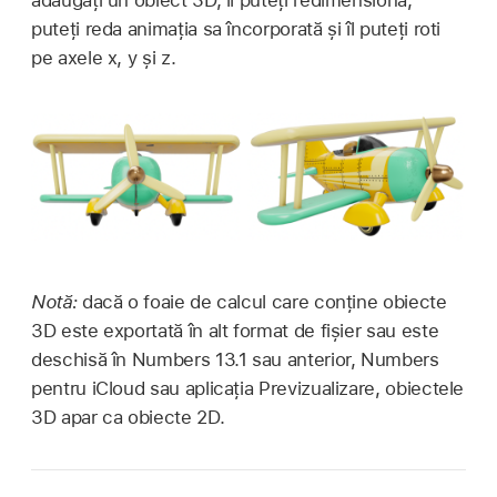
adăugați un obiect 3D, îl puteți redimensiona,
puteți reda animația sa încorporată și îl puteți roti
pe axele x, y și z.
Notă:
dacă o foaie de calcul care conține obiecte
3D este exportată în alt format de fișier sau este
deschisă în Numbers 13.1 sau anterior, Numbers
pentru iCloud sau aplicația Previzualizare, obiectele
3D apar ca obiecte 2D.