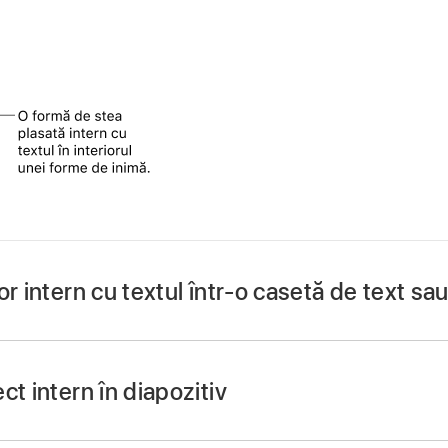
or intern cu textul într-o casetă de text sa
Keynote
pe Mac.
are.
ct intern în diapozitiv
deja o casetă de text sau o formă la diapozitivul dvs. sau d
i să îl lipiți la interior, faceți clic pe butoanele de obiecte d