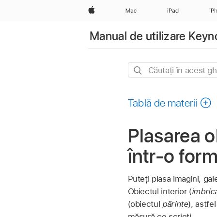
Apple
Mac
iPad
iP
Manual de utilizare Key
Căutați
în
acest
Tablă de materii
ghid
Plasarea o
într-o for
Puteți plasa imagini, gal
Obiectul interior (
imbric
(obiectul
părinte
), astfe
măsură ce scrieți.