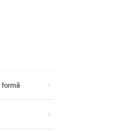
u formă
acă nu ați adăugat
in
bara de instrumente