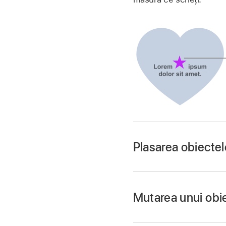
Plasarea obiectel
Accesați aplicația 
Deschideți o prezent
Mutarea unui obie
Dacă nu ați adăugat 
obiectul pe care doriț