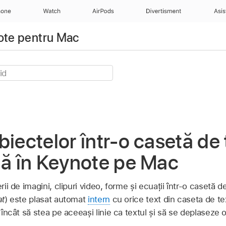
hone
Watch
AirPods
Divertisment
Asis
note pentru Mac
biectelor într-o casetă de 
mă în Keynote pe Mac
erii de imagini, clipuri video, forme și ecuații într-o casetă 
at
) este plasat automat
intern
cu orice text din caseta de t
l încât să stea pe aceeași linie ca textul și să se deplaseze