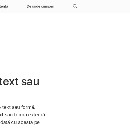
tență
De unde cumperi
text sau
de text sau formă.
ext sau forma externă
 odată cu acesta pe