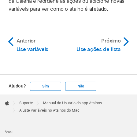
da Galeria e reordene as ações ou adicione novas
variáveis para ver como o atalho é afetado.
Anterior
Próximo
Use variáveis
Use ações de lista
Ajudou?
Sim
Não
Apple
Footer

Suporte
Manual do Usuário do app Atalhos
Apple
Ajuste variáveis no Atalhos do Mac
Brasil