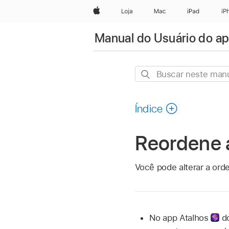
Apple
Loja
Mac
iPad
iP
Manual do Usuário do ap
Buscar
neste
manual
Índice
Reordene 
Você pode alterar a orde
No
app Atalhos
do