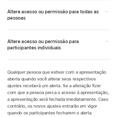
Altere acesso ou permissão para todas as
pessoas
Altere acesso ou permissão para
participantes individuais
Acesse o app Keynote
no iPhone.
Qualquer pessoa que estiver com a apresentação
aberta quando você alterar seus respectivos
Acesse o app Keynote
no iPhone.
Em uma apresentação compartilhada, toque
ajustes receberá um alerta. Se a alteração fizer
em
na
barra de ferramentas
, toque em
Em uma apresentação compartilhada, toque
com que a pessoa perca o acesso à apresentação,
“Gerenciar Apresentação Compartilhada” e
em
na
barra de ferramentas
e toque em
a apresentação será fechada imediatamente. Caso
toque em “Opções de Compartilhamento”.
“Gerenciar Apresentação Compartilhada”.
contrário, os novos ajustes entrarão em vigor
Siga uma das alternativas abaixo:
quando os participantes fecharem o alerta.
Toque em um participante e escolha uma das