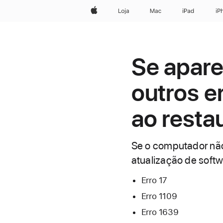
Apple
Loja
Mac
iPad
iP
Se apare
outros e
ao resta
Se o computador não
atualização de soft
Erro 17
Erro 1109
Erro 1639