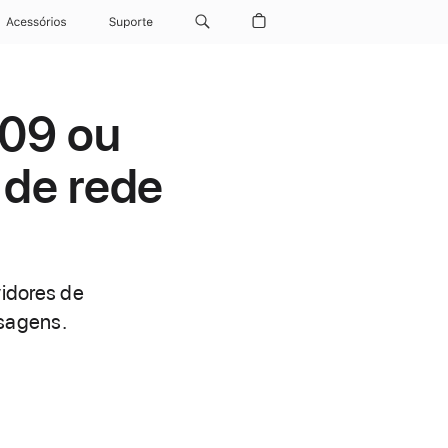
Acessórios
Suporte
109 ou
 de rede
idores de
nsagens.