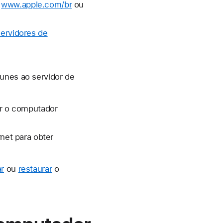
a
www.apple.com/br
ou
servidores de
Tunes ao servidor de
ar o computador
net para obter
ar
ou
restaurar
o