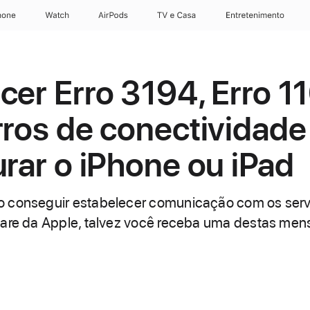
hone
Apple Watch
AirPods
TV e Casa
Entretenimento
cer Erro 3194, Erro 1
rros de conectividade
urar o iPhone ou iPad
 conseguir estabelecer comunicação com os serv
ware da Apple, talvez você receba uma destas me