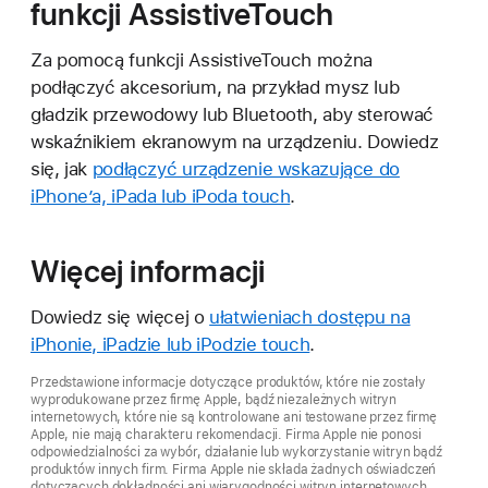
funkcji AssistiveTouch
Za pomocą funkcji AssistiveTouch można
podłączyć akcesorium, na przykład mysz lub
gładzik przewodowy lub Bluetooth, aby sterować
wskaźnikiem ekranowym na urządzeniu. Dowiedz
się, jak
podłączyć urządzenie wskazujące do
iPhone’a, iPada lub iPoda touch
.
Więcej informacji
Dowiedz się więcej o
ułatwieniach dostępu na
iPhonie, iPadzie lub iPodzie touch
.
Przedstawione informacje dotyczące produktów, które nie zostały
wyprodukowane przez firmę Apple, bądź niezależnych witryn
internetowych, które nie są kontrolowane ani testowane przez firmę
Apple, nie mają charakteru rekomendacji. Firma Apple nie ponosi
odpowiedzialności za wybór, działanie lub wykorzystanie witryn bądź
produktów innych firm. Firma Apple nie składa żadnych oświadczeń
dotyczących dokładności ani wiarygodności witryn internetowych