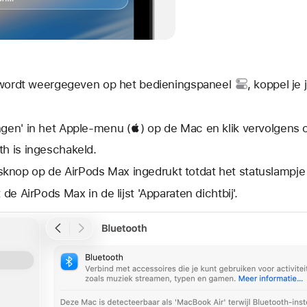
t wordt weergegeven op het
bedieningspaneel
, koppel je
ngen' in het Apple-menu () op de Mac en klik vervolgens o
th is ingeschakeld.
knop op de AirPods Max ingedrukt totdat het statuslampje 
 de AirPods Max in de lijst 'Apparaten dichtbij'.