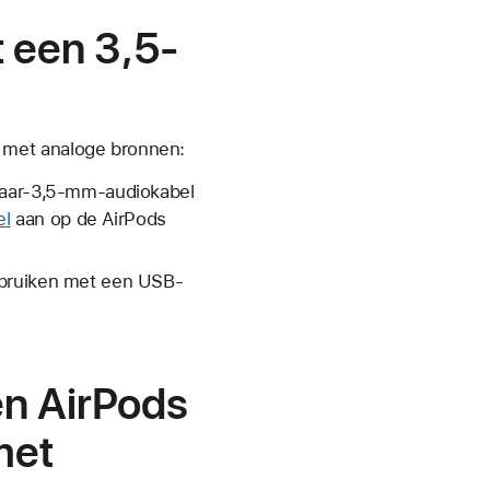
 een 3,5-
 met analoge bronnen:
-naar-3,5-mm-audiokabel
el
aan op de AirPods
ebruiken met een USB-
en AirPods
met