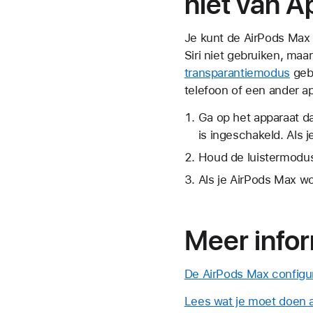
niet van A
Je kunt de AirPods Max 
Siri niet gebruiken, maa
transparantiemodus
gebr
telefoon of een ander ap
Ga op het apparaat da
is ingeschakeld. Als j
Houd de luistermodus
Als je AirPods Max wo
Meer info
De AirPods Max configur
Lees wat je moet doen a