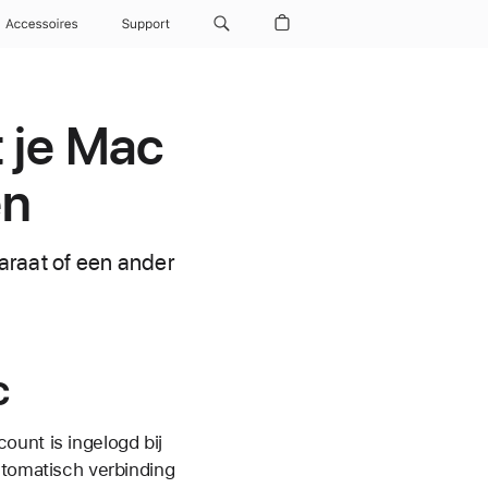
Accessoires
Support
 je Mac
en
araat of een ander
c
ount is ingelogd bij
utomatisch verbinding