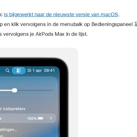
ac
is bijgewerkt naar de nieuwste versie van macOS
.
p en klik vervolgens in de menubalk op
Bedieningspaneel
es vervolgens je AirPods Max in de lijst.