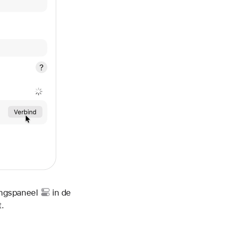
ngspaneel
in de
.