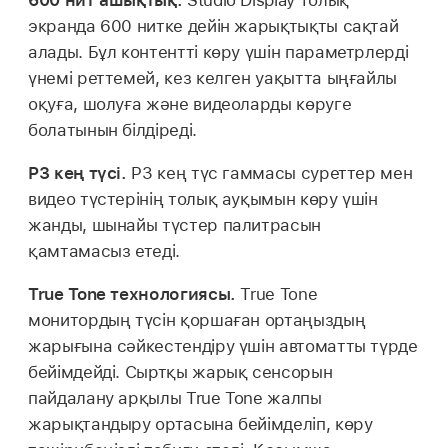
экранда 600 нитке дейін жарықтықты сақтай
алады. Бұл контентті көру үшін параметрлерді
үнемі реттемей, кез келген уақытта ыңғайлы
оқуға, шолуға және видеоларды көруге
болатынын білдіреді.
P3 кең түсі.
P3 кең түс гаммасы суреттер мен
видео түстерінің толық ауқымын көру үшін
жанды, шынайы түстер палитрасын
қамтамасыз етеді.
True Tone технологиясы.
True Tone
монитордың түсін қоршаған ортаңыздың
жарығына сәйкестендіру үшін автоматты түрде
бейімдейді. Сыртқы жарық сенсорын
пайдалану арқылы True Tone жалпы
жарықтандыру ортасына бейімделіп, көру