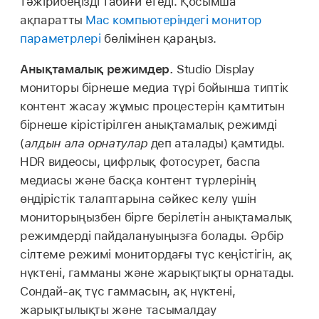
тәжірибеңізді табиғи етеді. Қосымша
ақпаратты
Mac компьютеріндегі монитор
параметрлері
бөлімінен қараңыз.
Анықтамалық режимдер.
Studio Display
мониторы бірнеше медиа түрі бойынша типтік
контент жасау жұмыс процестерін қамтитын
бірнеше кірістірілген анықтамалық режимді
(
алдын ала орнатулар
деп аталады) қамтиды.
HDR видеосы, цифрлық фотосурет, баспа
медиасы және басқа контент түрлерінің
өндірістік талаптарына сәйкес келу үшін
мониторыңызбен бірге берілетін анықтамалық
режимдерді пайдалануыңызға болады. Әрбір
сілтеме режимі монитордағы түс кеңістігін, ақ
нүктені, гамманы және жарықтықты орнатады.
Сондай-ақ түс гаммасын, ақ нүктені,
жарықтылықты және тасымалдау