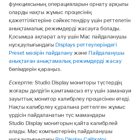
функциясының операцияларын орнату арқылы
оларды нақты жұмыс процесінің
қажеттіліктеріне сәйкестендіру үшін реттелетін
анықтамалық режимдерді жасауға болады.
Қосымша ақпарат алу үшін Mac пайдаланушы
нұсқаулығындағы
Displays реттеулеріндегі
Preset мәзірін пайдалану
және
Пайдаланушы
анықтаған анықтамалық режимдерді жасау
бөлімдерін қараңыз.
Ескертпе:
Studio Display мониторы түстердің
жоғары дәлдігін қамтамасыз ету үшін заманауи
зауыттық монитор калибрлеу процесінен өтеді.
Нақты калибрлеу құралына реттелген жұмыс
үрдісін пайдаланатын түс мамандары
Studio Display мониторын қайта калибрлей
алады. Mac компьютерінің пайдаланушы
нұсқаулығындағы
Pro Display Calibrator