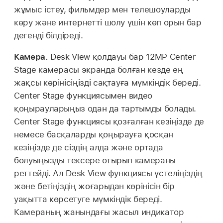
жұмыс істеу, фильмдер мен телешоуларды
көру және интернетті шолу үшін көп орын бар
дегенді білдіреді.
Камера.
Desk View қолдауы бар 12MP Center
Stage камерасы экранда болған кезде ең
жақсы көрінісіңізді сақтауға мүмкіндік береді.
Center Stage функциясымен видео
қоңырауларыңыз одан да тартымды болады.
Center Stage функциясы қозғалған кезіңізде де
немесе басқаларды қоңырауға қосқан
кезіңізде де сіздің алда және ортада
болуыңызды тексере отырып камераны
реттейді. Ал Desk View функциясы үстеліңіздің
және бетіңіздің жоғарыдан көрінісін бір
уақытта көрсетуге мүмкіндік береді.
Камераның жанындағы жасыл индикатор