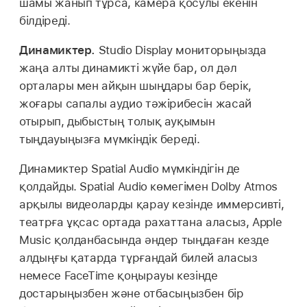
шамы жанып тұрса, камера қосулы екенін
білдіреді.
Динамиктер.
Studio Display мониторыңызда
жаңа алты динамикті жүйе бар, ол дәл
орталары мен айқын шыңдары бар берік,
жоғары сапалы аудио тәжірибесін жасай
отырып, дыбыстың толық ауқымын
тыңдауыңызға мүмкіндік береді.
Динамиктер Spatial Audio мүмкіндігін де
қолдайды. Spatial Audio көмегімен Dolby Atmos
арқылы видеоларды қарау кезінде иммерсивті,
театрға ұқсас ортада рахаттана аласыз, Apple
Music қолданбасында әндер тыңдаған кезде
алдыңғы қатарда тұрғандай билей аласыз
немесе FaceTime қоңырауы кезінде
достарыңызбен және отбасыңызбен бір