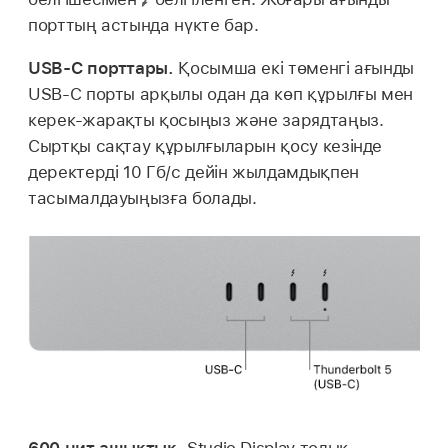
порттың астында нүкте бар.
USB-C порттары.
Қосымша екі төменгі ағынды
USB-C порты арқылы одан да көп құрылғы мен
керек-жарақты қосыңыз және зарядтаңыз.
Сыртқы сақтау құрылғыларын қосу кезінде
деректерді 10 Гб/с дейін жылдамдықпен
тасымалдауыңызға болады.
600 нит ашықтық.
Studio Display толық