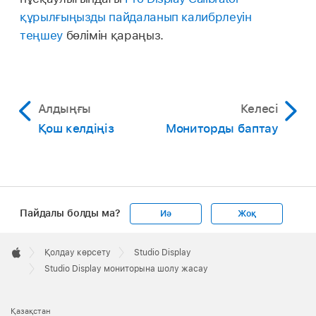
құрылғыңызды пайдаланып калибрлеуін
теңшеу
бөлімін қараңыз.
Алдыңғы
Келесі
Қош келдіңіз
Мониторды баптау
Пайдалы болды ма?
Иә
Жоқ
Apple
Footer

Қолдау көрсету
Studio Display
Apple
Studio Display мониторына шолу жасау
Қазақстан