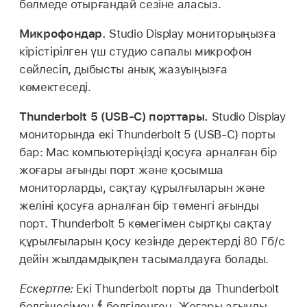
бөлмеде отырғандай сезіне аласыз.
Микрофондар.
Studio Display мониторыңызға
кірістірілген үш студио сапалы микрофон
сөйлесіп, дыбысты анық жазуыңызға
көмектеседі.
Thunderbolt 5 (USB-C) порттары.
Studio Display
мониторында екі Thunderbolt 5 (USB-C) порты
бар: Mac компьютеріңізді қосуға арналған бір
жоғары ағынды порт және қосымша
мониторларды, сақтау құрылғыларын және
желіні қосуға арналған бір төменгі ағынды
порт. Thunderbolt 5 көмегімен сыртқы сақтау
құрылғыларын қосу кезінде деректерді 80 Гб/с
дейін жылдамдықпен тасымалдауға болады.
Ескертпе:
Екі Thunderbolt порты да Thunderbolt
белгішесімен
белгіленген. Жоғары ағынды