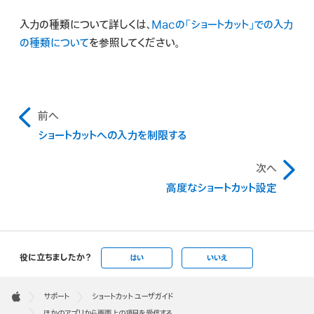
入力の種類について詳しくは、
Macの「ショートカット」での入力
の種類について
を参照してください。
前へ
ショートカットへの入力を制限する
次へ
高度なショートカット設定
役に立ちましたか？
はい
いいえ
Apple
Footer

サポート
ショートカット ユーザガイド
Apple
ほかのアプリから画面上の項目を受信する