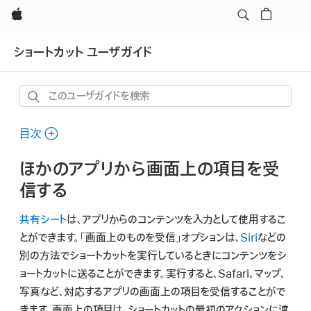
Apple
ショートカット ユーザガイド
こ
の
ユ
目次
ー
ほかのアプリから画面上の項目を受
ザ
ガ
信する
イ
共有シート
は、アプリからのコンテンツを入力として使用するこ
ド
とができます。「画面上のものを受信」オプションは、
Siri
などの
を
別の方法でショートカットを実行しているときにコンテンツをシ
検
ョートカットに送ることができます。実行すると、Safari、マップ、
索
写真など、対応するアプリの画面上の項目を受信することがで
きます。画面上の項目は、ショートカットの最初のアクションに渡