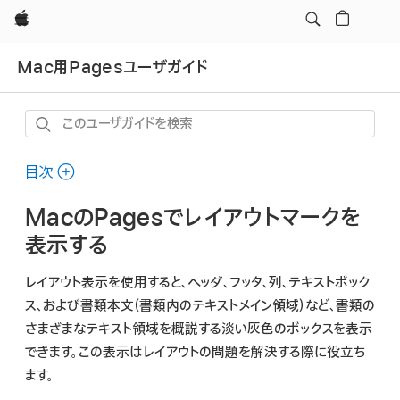
Apple
Mac用Pagesユーザガイド
こ
の
ユ
目次
ー
MacのPagesでレイアウトマークを
ザ
ガ
表示する
イ
レイアウト表示を使用すると、ヘッダ、フッタ、列、テキストボック
ド
ス、および書類本文（書類内のテキストメイン領域）など、書類の
を
さまざまなテキスト領域を概説する淡い灰色のボックスを表示
検
できます。この表示はレイアウトの問題を解決する際に役立ち
索
ます。