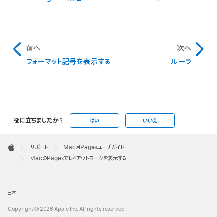
前へ
次へ
フォーマット記号を表示する
ルーラ
役に立ちましたか？
はい
いいえ
Apple
Footer

サポート
Mac用Pagesユーザガイド
Apple
MacのPagesでレイアウトマークを表示する
日本
Copyright © 2026 Apple Inc. All rights reserved.