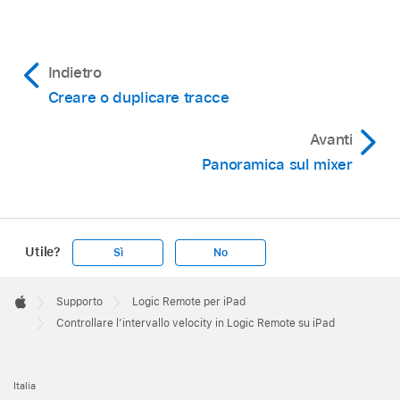
Indietro
Creare o duplicare tracce
Avanti
Panoramica sul mixer
Utile?
Sì
No
Apple
Footer

Supporto
Logic Remote per iPad
Apple
Controllare l’intervallo velocity in Logic Remote su iPad
Italia