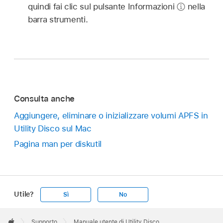
quindi fai clic sul pulsante Informazioni
nella
barra strumenti.
Consulta anche
Aggiungere, eliminare o inizializzare volumi APFS in
Utility Disco sul Mac
Pagina man per diskutil
Utile?
Sì
No
Apple
Footer

Supporto
Manuale utente di Utility Disco