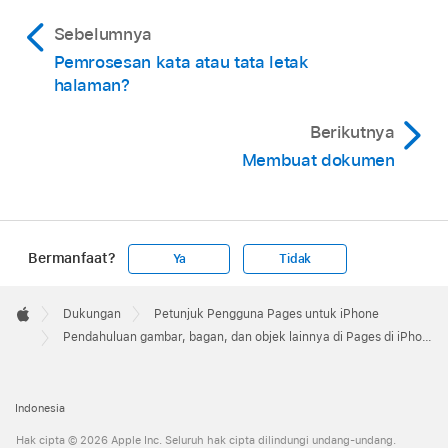
Sebelumnya
Pemrosesan kata atau tata letak
halaman?
Berikutnya
Membuat dokumen
Bermanfaat?
Ya
Tidak
Apple
Footer

Dukungan
Petunjuk Pengguna Pages untuk iPhone
Apple
Pendahuluan gambar, bagan, dan objek lainnya di Pages di iPhone
Indonesia
Hak cipta © 2026 Apple Inc. Seluruh hak cipta dilindungi undang-undang.